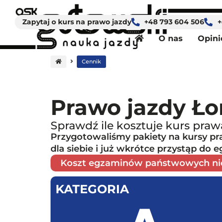
Strona główna
Zapytaj o kurs na prawo jazdy
+48 793 604 506
+
O nas
Opini
Cennik
Prawo jazdy Ło
Sprawdź ile kosztuje kurs pr
Przygotowaliśmy pakiety na kursy pr
dla siebie i już wkrótce przystąp do 
Koszt egzaminów państwowych nie 
KATEGORIA