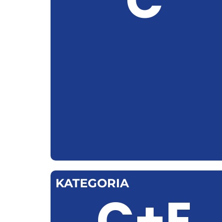
C
KATEGORIA
C+E