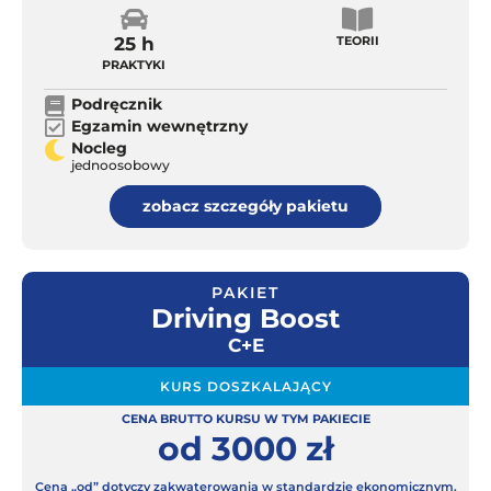
25 h
TEORII
PRAKTYKI
Podręcznik
Egzamin wewnętrzny
Nocleg
jednoosobowy
zobacz szczegóły pakietu
PAKIET
Driving Boost
C+E
KURS DOSZKALAJĄCY
CENA BRUTTO KURSU W TYM PAKIECIE
od 3000 zł
Cena „od” dotyczy zakwaterowania w standardzie ekonomicznym.