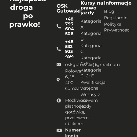
Kursy na
Informacje
droga
OSK
prawo
Gutowski
Blog
jazdy
po
Regulamin
+48
Kategoria
prawko!
793
Polityka
A
604
Prywatności
Kategoria
506
B
+48
Kategoria
532
933
C
494
Kategoria
C+E
oskgutowski@gmail.com
Kategoria
Polowa
C, C+E
6, 18-
Kwalifikacja
400
wstępna
Łomża
Wczasy z
Możliwość
prawem
płatności
jazdy
gotówką,
przelewem
i blikiem.
Numer
konta