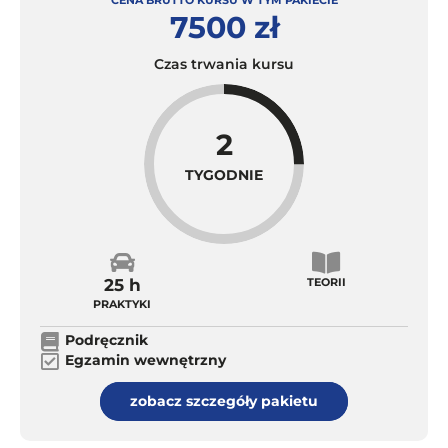
CENA BRUTTO KURSU W TYM PAKIECIE
7500 zł
Czas trwania kursu
2
TYGODNIE
25 h
TEORII
PRAKTYKI
Podręcznik
Egzamin wewnętrzny
zobacz szczegóły pakietu