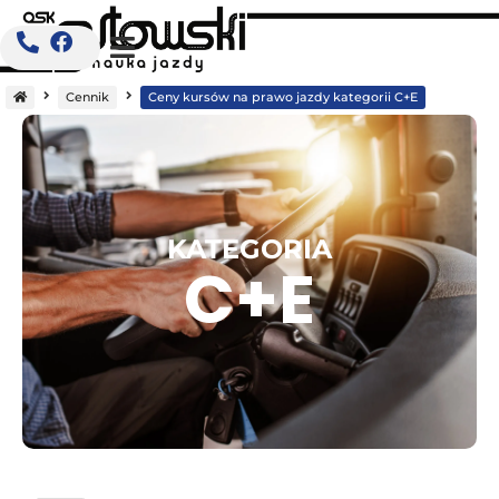
Strona
główna
Cennik
Ceny kursów na prawo jazdy kategorii C+E
KATEGORIA
C+E