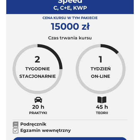
Speed
C, C+E, KWP
CENA KURSU W TYM PAKIECIE
15000 zł
Czas trwania kursu
2
1
TYGODNIE
TYDZIEŃ
STACJONARNIE
ON-LINE
20 h
45 h
PRAKTYKI
TEORII
Podręcznik
Egzamin wewnętrzny