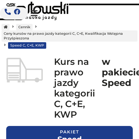
Strona
główna
Cennik
Ceny kursów na prawo jazdy kategorii C, C+E, Kwalifikacja Wstępna
Przyśpieszona
Speed C, C+E, KWP
Kurs na
w
prawo
pakieci
jazdy
Speed
kategorii
C, C+E,
KWP
PAKIET