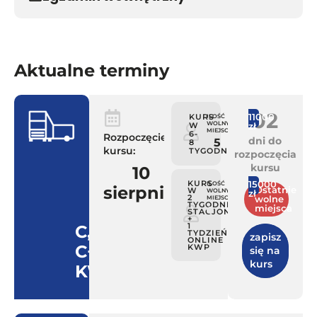
Aktualne terminy
0
2
11000
KURS
ILOŚĆ
PAKIET
WOLNYCH
W
zł
Comfort
MIEJSC:
6-
Rozpoczęcie
dni do
5
8
kursu:
TYGODNI
rozpoczęcia
kursu
10
KURS
15000
ILOŚĆ
PAKIET
sierpnia
Ostatnie
W
WOLNYCH
zł
Speed
2
wolne
MIEJSC:
TYGODNIE
miejsca
STACJONARNIE
+
1
C,
TYDZIEŃ
zapisz
ONLINE
C+E,
KWP
się na
kurs
KWP