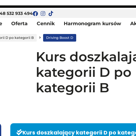
48 532 933 494
e
Oferta
Cennik
Harmonogram kursów
Ak
ii D po kategorii B
Driving Boost D
Kurs doszkalaj
kategorii D po
kategorii B
Kurs doszkalający kategorii D po katego