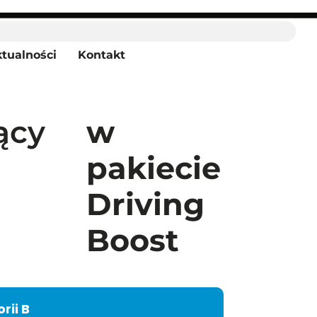
tualności
Kontakt
ący
w
pakiecie
Driving
Boost
rii B