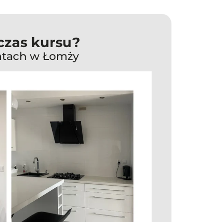
czas kursu?
ntach w Łomży