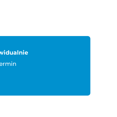
widualnie
termin