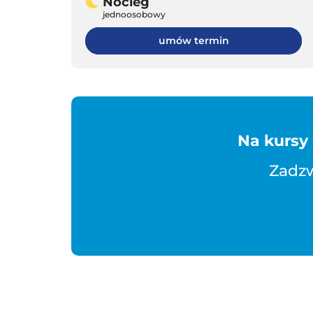
Nocleg
jednoosobowy
umów termin
Na kursy
Zadzw