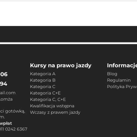
Kursy na prawo jazdy
Informacj
506
Kategoria A
Blog
Kategoria B
Regulamin
494
Kategoria C
Polityka Pryw
ail.com
Kategoria C+E
 Łomża
Kategoria C, C+E
Kwalifikacja wstępna
ci gotówką,
Wczasy z prawem jazdy
em.
wpłat
0011 0242 6367