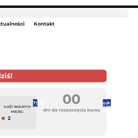
tualności
Kontakt
ziś!
0
0
7500
od
PAKIET
PAKIET
zł
8800
ILOŚĆ WOLNYCH
Speed
Speed
dni do rozpoczęcia kursu
zł
Holidays
MIEJSC:
2