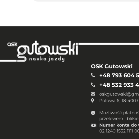
OSK Gutowski
+48 793 604 
+48 532 933 
oskgutowski@gm
Polowa 6, 18-400
Możliwość płatnoś
przelewem i bliki
Numer konta do 
02 1240 1532 1111 