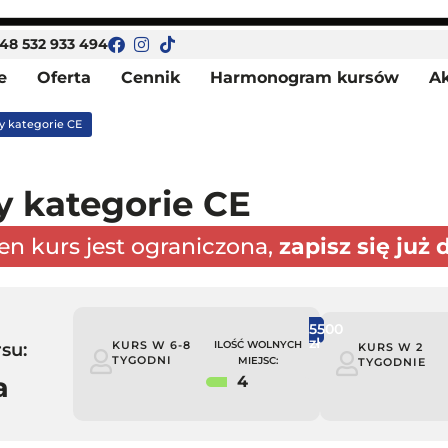
48 532 933 494
e
Oferta
Cennik
Harmonogram kursów
Ak
y kategorie CE
y kategorie CE
ten kurs jest ograniczona,
zapisz się już d
5500
PAKIET
zł
Comfort
KURS W 6-8
ILOŚĆ WOLNYCH
su:
KURS W 2
TYGODNI
MIEJSC:
TYGODNIE
a
4