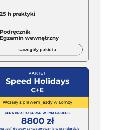
25 h praktyki
Podręcznik
Egzamin wewnętrzny
szczegóły pakietu
PAKIET
Speed Holidays
C+E
Wczasy z prawem jazdy w Łomży
CENA BRUTTO KURSU W TYM PAKIECIE
8800 zł
na „od” dotyczy zakwaterowania w standardzie