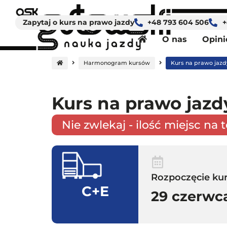
Strona główna
Zapytaj o kurs na prawo jazdy
+48 793 604 506
+
O nas
Opini
Harmonogram kursów
Kurs na prawo jazd
Kurs na prawo jazd
Nie zwlekaj - ilość miejsc na 
Rozpoczęcie kur
C+E
29 czerwc