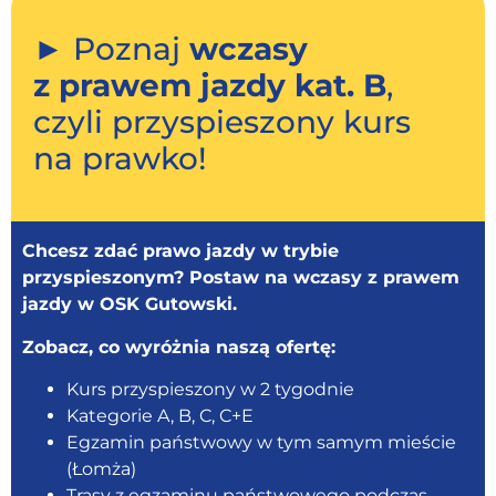
► Poznaj
wczasy
z prawem jazdy kat. B
,
czyli przyspieszony kurs
na prawko!
Chcesz zdać prawo jazdy w trybie
przyspieszonym? Postaw na wczasy z prawem
jazdy w OSK Gutowski.
Zobacz, co wyróżnia naszą ofertę:
Kurs przyspieszony w 2 tygodnie
Kategorie A, B, C, C+E
Egzamin państwowy w tym samym mieście
(Łomża)
Trasy z egzaminu państwowego podczas