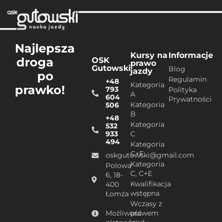
Najlepsza
Kursy na
Informacje
droga
OSK
prawo
Gutowski
Blog
jazdy
po
Regulamin
+48
Kategoria
prawko!
793
Polityka
A
604
Prywatności
Kategoria
506
B
+48
Kategoria
532
933
C
494
Kategoria
C+E
oskgutowski@gmail.com
Kategoria
Polowa
C, C+E
6, 18-
Kwalifikacja
400
wstępna
Łomża
Wczasy z
Możliwość
prawem