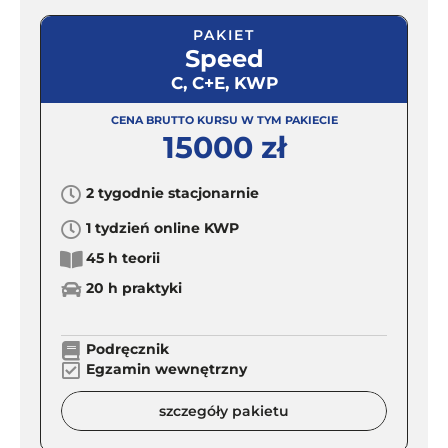
PAKIET
Speed
C, C+E, KWP
CENA BRUTTO KURSU W TYM PAKIECIE
15000 zł
2 tygodnie stacjonarnie
1 tydzień online KWP
45 h teorii
20 h praktyki
Podręcznik
Egzamin wewnętrzny
szczegóły pakietu