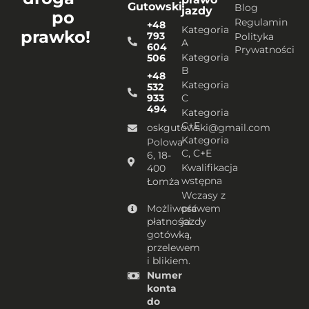
Gutowski
Blog
jazdy
po
Regulamin
+48
Kategoria
prawko!
793
Polityka
A
604
Prywatności
Kategoria
506
B
+48
Kategoria
532
933
C
494
Kategoria
C+E
oskgutowski@gmail.com
Kategoria
Polowa
C, C+E
6, 18-
Kwalifikacja
400
wstępna
Łomża
Wczasy z
Możliwość
prawem
płatności
jazdy
gotówką,
przelewem
i blikiem.
Numer
konta
do