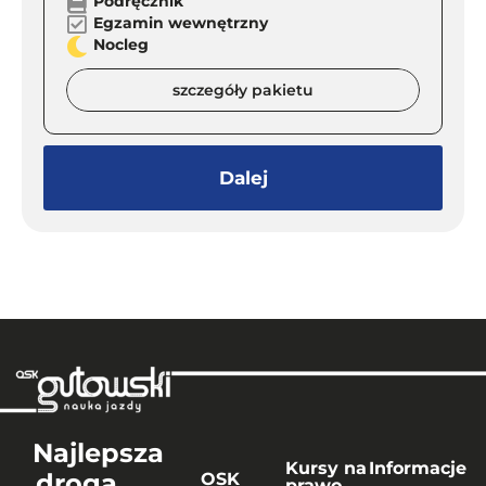
Podręcznik
Egzamin wewnętrzny
Nocleg
szczegóły pakietu
Dalej
Najlepsza
Kursy na
Informacje
droga
OSK
prawo